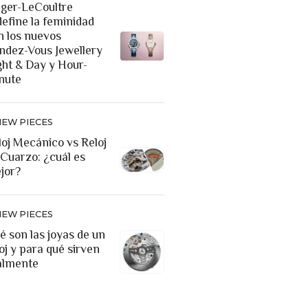
eger-LeCoultre
define la feminidad
n los nuevos
ndez-Vous Jewellery
ght & Day y Hour-
nute
NEW PIECES
loj Mecánico vs Reloj
 Cuarzo: ¿cuál es
jor?
NEW PIECES
é son las joyas de un
oj y para qué sirven
almente