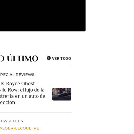
O ÚLTIMO
VER TODO
SPECIAL REVIEWS
lls-Royce Ghost
ile Row: el lujo de la
strería en un auto de
lección
NEW PIECES
JAEGER-LECOULTRE