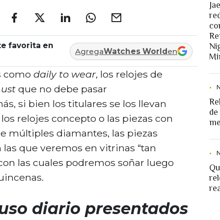
Ja
re
co
Re
e favorita en
Ni
Agrega
Watches World
en
Mi
s como
daily to wear
, los relojes de
ust
que no debe pasar
Re
s, si bien los titulares se los llevan
de
los relojes concepto o las piezas con
me
e múltiples diamantes, las piezas
 las que veremos en vitrinas “tan
 con las cuales podremos soñar luego
Qu
uincenas.
rel
re
 uso diario presentados