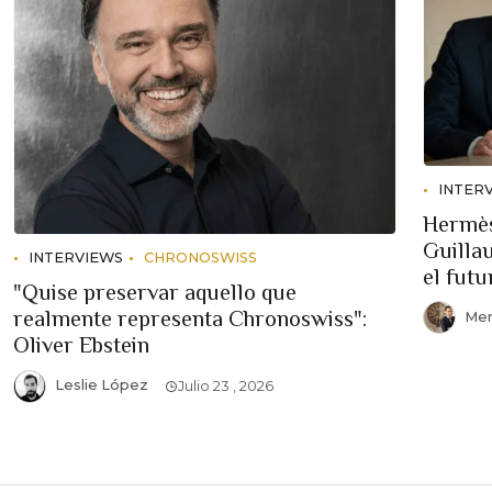
INTER
Hermès
Guilla
INTERVIEWS
CHRONOSWISS
el futu
"Quise preservar aquello que
realmente representa Chronoswiss":
Mem
Oliver Ebstein
Leslie López
Julio 23 , 2026