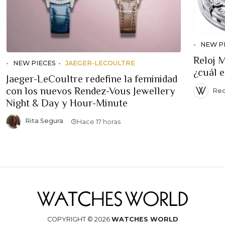
NEW P
Reloj 
NEW PIECES
JAEGER-LECOULTRE
¿cuál 
Jaeger-LeCoultre redefine la feminidad
con los nuevos Rendez-Vous Jewellery
Red
Night & Day y Hour-Minute
Rita Segura
Hace 17 horas
COPYRIGHT © 2026
WATCHES WORLD