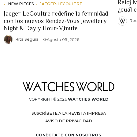
Reloj 
NEW PIECES
JAEGER-LECOULTRE
¿cuál 
Jaeger-LeCoultre redefine la feminidad
con los nuevos Rendez-Vous Jewellery
Red
Night & Day y Hour-Minute
Rita Segura
Agosto 05 , 2026
COPYRIGHT © 2026
WATCHES WORLD
SUSCRÍBETE A LA REVISTA IMPRESA
AVISO DE PRIVACIDAD
CONÉCTATE CON NOSOTROS