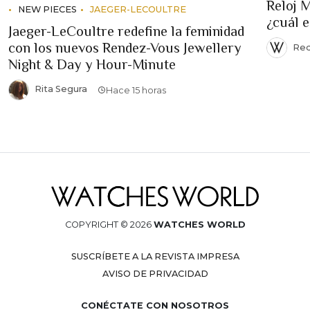
Reloj 
NEW PIECES
JAEGER-LECOULTRE
¿cuál 
Jaeger-LeCoultre redefine la feminidad
con los nuevos Rendez-Vous Jewellery
Red
Night & Day y Hour-Minute
Rita Segura
Hace 15 horas
COPYRIGHT © 2026
WATCHES WORLD
SUSCRÍBETE A LA REVISTA IMPRESA
AVISO DE PRIVACIDAD
CONÉCTATE CON NOSOTROS