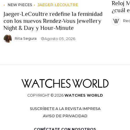
Reloj 
NEW PIECES
JAEGER-LECOULTRE
¿cuál 
Jaeger-LeCoultre redefine la feminidad
con los nuevos Rendez-Vous Jewellery
Red
Night & Day y Hour-Minute
Rita Segura
Agosto 05 , 2026
COPYRIGHT © 2026
WATCHES WORLD
SUSCRÍBETE A LA REVISTA IMPRESA
AVISO DE PRIVACIDAD
CONÉCTATE CON NOSOTROS