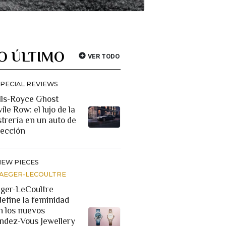
O ÚLTIMO
VER TODO
SPECIAL REVIEWS
lls-Royce Ghost
ile Row: el lujo de la
strería en un auto de
lección
NEW PIECES
JAEGER-LECOULTRE
eger-LeCoultre
define la feminidad
n los nuevos
ndez-Vous Jewellery