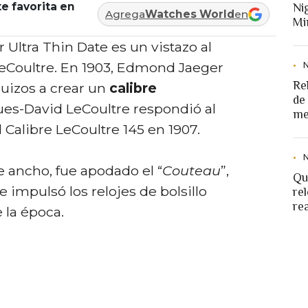
e favorita en
Ni
Agrega
Watches World
en
Mi
 Ultra Thin Date es un vistazo al
eCoultre. En 1903, Edmond Jaeger
Re
 suizos a crear un
calibre
de
es-David LeCoultre respondió al
me
 Calibre LeCoultre 145 en 1907.
 ancho, fue apodado el “
Couteau
”,
Qu
 e impulsó los relojes de bolsillo
rel
re
 la época.