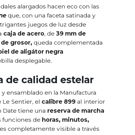
idales alargados hacen eco con las
ne
que, con una faceta satinada y
ntrigantes juegos de luz desde
La
caja de acero
, de
39 mm de
 de grosor,
queda complementada
piel de aligátor negra
billa desplegable.
 de calidad estelar
o y ensamblado en la Manufactura
 Le Sentier, el
calibre 899
al interior
n Date tiene una
reserva de marcha
s funciones de
horas, minutos,
 es completamente visible a través