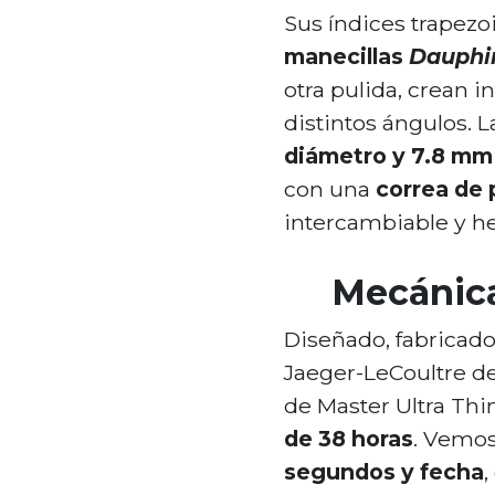
Sus índices trapezo
manecillas
Dauphi
otra pulida, crean i
distintos ángulos. 
diámetro y 7.8 mm
con una
correa de 
intercambiable y he
Mecánica
Diseñado, fabricad
Jaeger-LeCoultre de
de Master Ultra Thi
de 38 horas
. Vemo
segundos y fecha
,