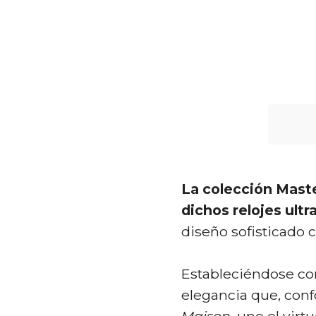
La
colección Maste
dichos relojes ultr
diseño sofisticado 
Estableciéndose co
elegancia que, confo
Maison
, une el vir