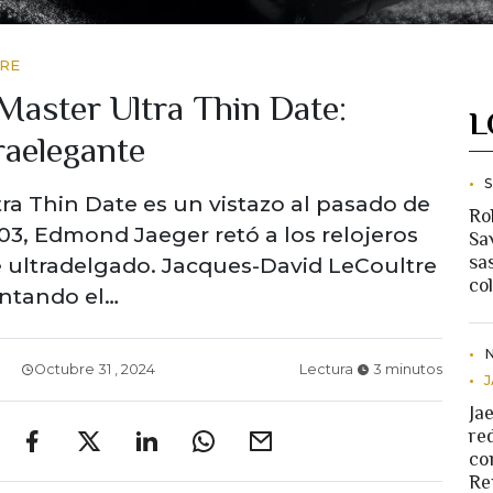
TRE
Master Ultra Thin Date:
L
raelegante
tra Thin Date es un vistazo al pasado de
Ro
03, Edmond Jaeger retó a los relojeros
Sav
sa
re ultradelgado. Jacques-David LeCoultre
co
entando el…
Octubre 31 , 2024
Lectura
3 minutos
Ja
re
co
Re