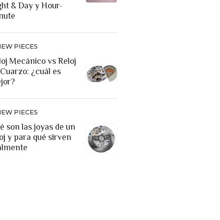
ght & Day y Hour-
nute
NEW PIECES
loj Mecánico vs Reloj
 Cuarzo: ¿cuál es
jor?
NEW PIECES
é son las joyas de un
oj y para qué sirven
almente