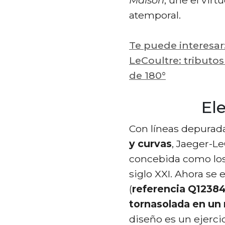
atemporal.
Te puede interesar
LeCoultre: tributos
de 180°
El
Con líneas depurad
y curvas
, Jaeger-Le
concebida como los 
siglo XXI. Ahora se
(
referencia Q1238
tornasolada en un 
diseño es un ejercic