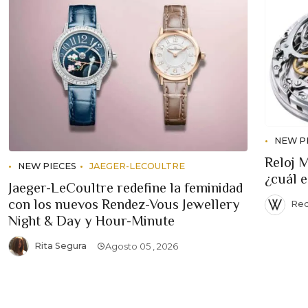
NEW P
Reloj 
NEW PIECES
JAEGER-LECOULTRE
¿cuál 
Jaeger-LeCoultre redefine la feminidad
con los nuevos Rendez-Vous Jewellery
Red
Night & Day y Hour-Minute
Rita Segura
Agosto 05 , 2026