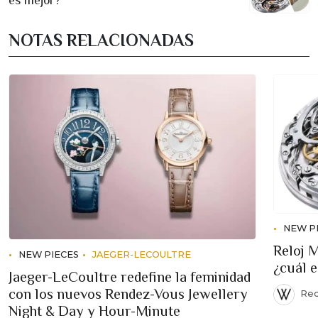
es mejor?
NOTAS RELACIONADAS
NEW P
Reloj 
NEW PIECES
JAEGER-LECOULTRE
¿cuál 
Jaeger-LeCoultre redefine la feminidad
con los nuevos Rendez-Vous Jewellery
Red
Night & Day y Hour-Minute