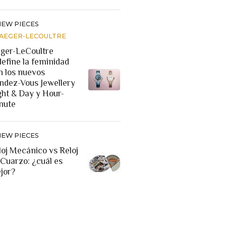
NEW PIECES
JAEGER-LECOULTRE
eger-LeCoultre
define la feminidad
n los nuevos
ndez-Vous Jewellery
ght & Day y Hour-
nute
NEW PIECES
loj Mecánico vs Reloj
 Cuarzo: ¿cuál es
jor?