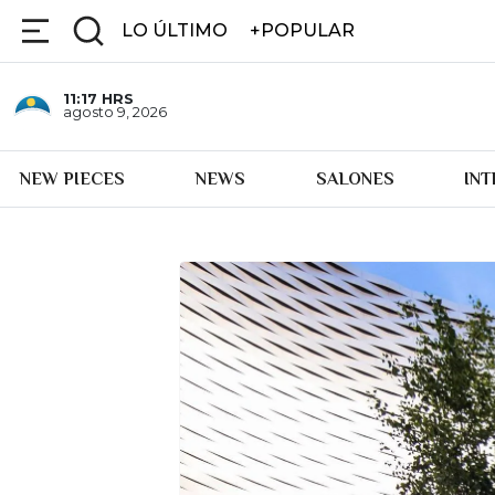
LO ÚLTIMO
+POPULAR
11:17
HRS
agosto 9, 2026
NEW PIECES
NEWS
SALONES
IN