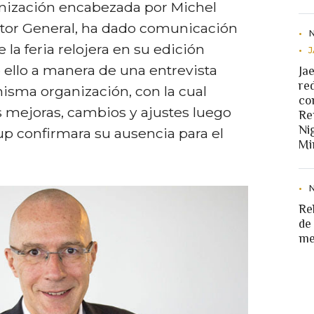
anización encabezada por Michel
ector General, ha dado comunicación
e la feria relojera en su edición
o ello a manera de una entrevista
Ja
re
isma organización, con la cual
co
s mejoras, cambios y ajustes luego
Re
Ni
p confirmara su ausencia para el
Mi
Re
de
me