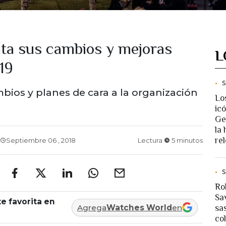
nta sus cambios y mejoras
L
19
ios y planes de cara a la organización
Lo
ic
Ge
la 
rel
Septiembre 06 , 2018
Lectura
5 minutos
Ro
Sav
e favorita en
Agrega
Watches World
en
sa
co