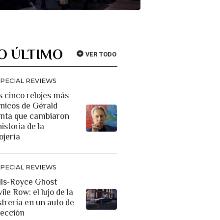
O ÚLTIMO
VER TODO
SPECIAL REVIEWS
s cinco relojes más
ónicos de Gérald
nta que cambiaron
historia de la
ojería
SPECIAL REVIEWS
lls-Royce Ghost
ile Row: el lujo de la
strería en un auto de
lección