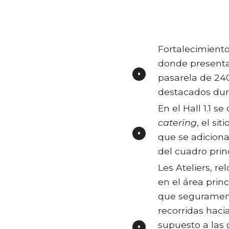
Fortalecimiento 
donde presenta
pasarela de 240
destacados dura
En el Hall 1.1 
catering
, el si
que se adicion
del cuadro princ
Les Ateliers, re
en el área princ
que segurament
recorridas hacia
supuesto a las