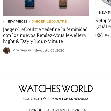
NEW P
Reloj 
NEW PIECES
JAEGER-LECOULTRE
¿cuál 
Jaeger-LeCoultre redefine la feminidad
con los nuevos Rendez-Vous Jewellery
Red
Night & Day y Hour-Minute
Rita Segura
Agosto 05 , 2026
COPYRIGHT © 2026
WATCHES WORLD
SUSCRÍBETE A LA REVISTA IMPRESA