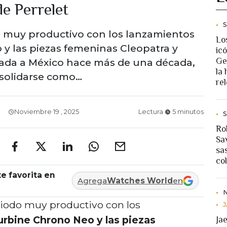
de Perrelet
o muy productivo con los lanzamientos
Lo
y las piezas femeninas Cleopatra y
ic
Ge
gada a México hace más de una década,
la 
nsolidarse como…
rel
Noviembre 19 , 2025
Lectura
5 minutos
Ro
Sav
sa
co
e favorita en
Agrega
Watches World
en
riodo muy productivo con los
urbine Chrono Neo y las piezas
Ja