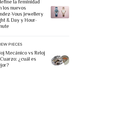
define la feminidad
n los nuevos
ndez-Vous Jewellery
ght & Day y Hour-
nute
NEW PIECES
loj Mecánico vs Reloj
 Cuarzo: ¿cuál es
jor?