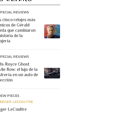
SPECIAL REVIEWS
s cinco relojes más
ónicos de Gérald
nta que cambiaron
historia de la
ojería
SPECIAL REVIEWS
lls-Royce Ghost
ile Row: el lujo de la
strería en un auto de
lección
NEW PIECES
JAEGER-LECOULTRE
eger-LeCoultre