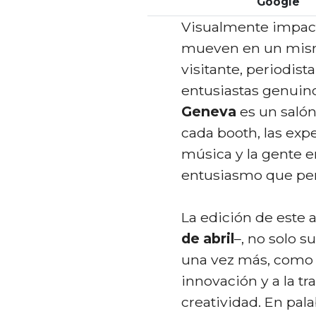
Google
Visualmente impacta
mueven en un mismo
visitante, periodist
entusiastas genuino
Geneva
es un salón
cada booth, las exper
música y la gente e
entusiasmo que pe
La edición de este 
de abril
–, no solo s
una vez más, como u
innovación y a la tr
creatividad. En pal