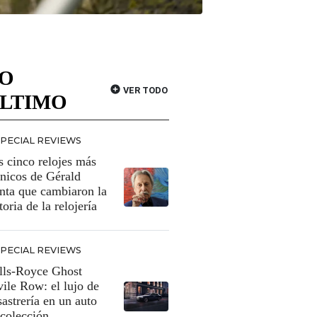
O
VER TODO
LTIMO
SPECIAL REVIEWS
s cinco relojes más
ónicos de Gérald
nta que cambiaron la
toria de la relojería
SPECIAL REVIEWS
lls-Royce Ghost
vile Row: el lujo de
sastrería en un auto
 colección