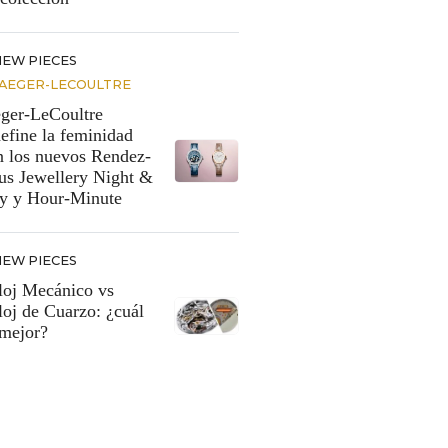
NEW PIECES
JAEGER-LECOULTRE
eger-LeCoultre
define la feminidad
n los nuevos Rendez-
us Jewellery Night &
y y Hour-Minute
NEW PIECES
loj Mecánico vs
loj de Cuarzo: ¿cuál
 mejor?