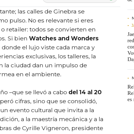
nte; las calles de Ginebra se
 pulso. No es relevante si eres
a o retailer: todos se convierten en
Ja
s. Si bien
Watches and Wonders
re
 donde el lujo viste cada marca y
co
Vo
iencias exclusivas, los talleres, la
Da
n la ciudad dan un impulso de
rmea en el ambiente.
Re
año –que se llevó a cabo
del 14 al 20
Re
es
uperó cifras, sino que se consolidó,
n evento cultural que invita a la
adición, a la maestría mecánica y a la
abras de Cyrille Vigneron, presidente