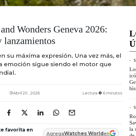
 and Wonders Geneva 2026:
L
 y lanzamientos
Ú
 en su máxima expresión. Una vez más, el
la emoción sigue siendo el motor que
Lo
ndial.
ic
Ge
his
Abril 20 , 2026
Lectura
6 minutos
Ro
Sa
la 
e favorita en
Agrega
Watches World
en
de