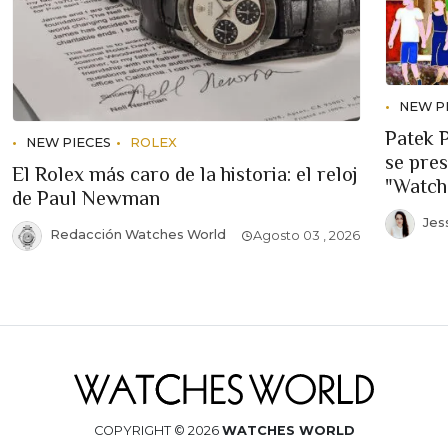
NEW P
Patek 
NEW PIECES
ROLEX
se pre
El Rolex más caro de la historia: el reloj
"Watch
de Paul Newman
Jes
Redacción Watches World
Agosto 03 , 2026
COPYRIGHT © 2026
WATCHES WORLD