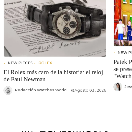
NEW P
Patek P
NEW PIECES
ROLEX
se pres
El Rolex más caro de la historia: el reloj
"Watch
de Paul Newman
Jes
Redacción Watches World
Agosto 03 , 2026