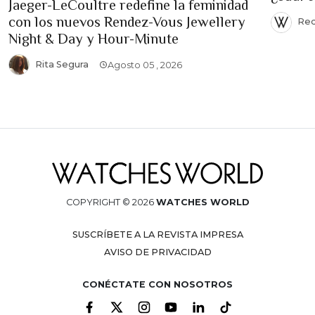
Jaeger-LeCoultre redefine la feminidad
con los nuevos Rendez-Vous Jewellery
Red
Night & Day y Hour-Minute
Rita Segura
Agosto 05 , 2026
COPYRIGHT © 2026
WATCHES WORLD
SUSCRÍBETE A LA REVISTA IMPRESA
AVISO DE PRIVACIDAD
CONÉCTATE CON NOSOTROS