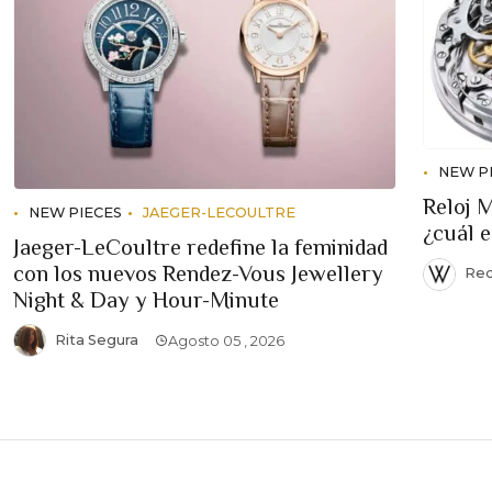
NEW P
Reloj 
NEW PIECES
JAEGER-LECOULTRE
¿cuál 
Jaeger-LeCoultre redefine la feminidad
con los nuevos Rendez-Vous Jewellery
Red
Night & Day y Hour-Minute
Rita Segura
Agosto 05 , 2026