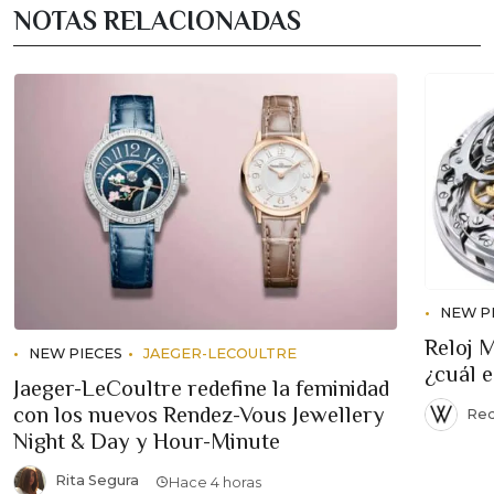
NOTAS RELACIONADAS
NEW P
Reloj 
NEW PIECES
JAEGER-LECOULTRE
¿cuál 
Jaeger-LeCoultre redefine la feminidad
con los nuevos Rendez-Vous Jewellery
Red
Night & Day y Hour-Minute
Rita Segura
Hace 4 horas