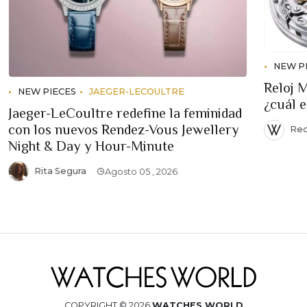
NEW P
Reloj 
NEW PIECES
JAEGER-LECOULTRE
¿cuál 
Jaeger-LeCoultre redefine la feminidad
con los nuevos Rendez-Vous Jewellery
Red
Night & Day y Hour-Minute
Rita Segura
Agosto 05 , 2026
COPYRIGHT © 2026
WATCHES WORLD