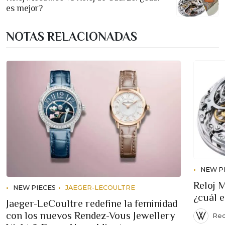
es mejor?
NOTAS RELACIONADAS
NEW P
Reloj 
NEW PIECES
JAEGER-LECOULTRE
¿cuál 
Jaeger-LeCoultre redefine la feminidad
con los nuevos Rendez-Vous Jewellery
Red