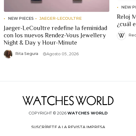
NEW P
Reloj 
NEW PIECES
JAEGER-LECOULTRE
¿cuál 
Jaeger-LeCoultre redefine la feminidad
con los nuevos Rendez-Vous Jewellery
Red
Night & Day y Hour-Minute
Rita Segura
Agosto 05 , 2026
COPYRIGHT © 2026
WATCHES WORLD
SUSCRÍBETE A LA REVISTA IMPRESA
AVISO DE PRIVACIDAD