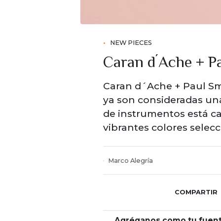
NEW PIECES
Caran d´Ache + Pa
Caran d´Ache + Paul Smi
ya son consideradas una
de instrumentos está c
vibrantes colores selecc
Marco Alegría
COMPARTIR
Agréganos como tu fuent