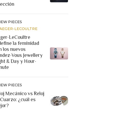
lección
NEW PIECES
JAEGER-LECOULTRE
eger-LeCoultre
define la feminidad
n los nuevos
ndez-Vous Jewellery
ght & Day y Hour-
nute
NEW PIECES
loj Mecánico vs Reloj
 Cuarzo: ¿cuál es
jor?