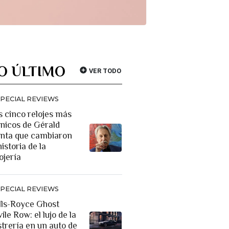
O ÚLTIMO
VER TODO
SPECIAL REVIEWS
s cinco relojes más
ónicos de Gérald
nta que cambiaron
historia de la
ojería
SPECIAL REVIEWS
lls-Royce Ghost
ile Row: el lujo de la
strería en un auto de