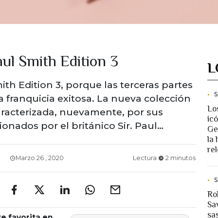
ul Smith Edition 3
L
th Edition 3, porque las terceras partes
 franquicia exitosa. La nueva colección
Lo
aracterizada, nuevamente, por sus
ic
ionados por el británico Sir. Paul…
Ge
la 
rel
Marzo 26 , 2020
Lectura
2 minutos
Ro
Sav
sa
e favorita en