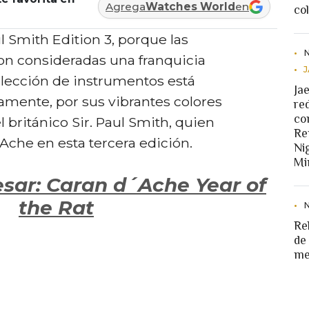
Agrega
Watches World
en
co
 Smith Edition 3, porque las
son consideradas una franquicia
olección de instrumentos está
Ja
amente, por sus vibrantes colores
re
co
 británico Sir. Paul Smith, quien
Re
Ache en esta tercera edición.
Ni
Mi
esar: Caran d´Ache Year of
the Rat
Re
de
me