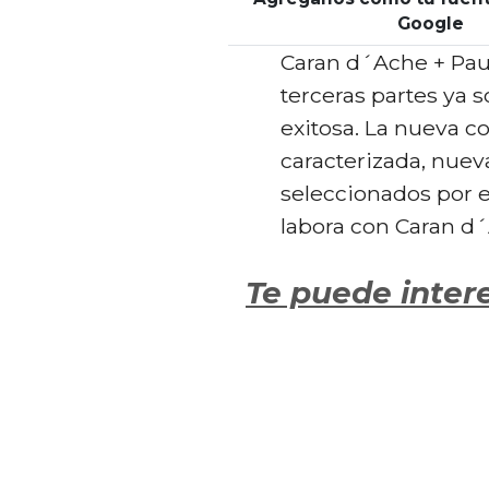
Google
Caran d´Ache + Paul
terceras partes ya 
exitosa. La nueva c
caracterizada, nuev
seleccionados por el
labora con Caran d´
Te puede inter