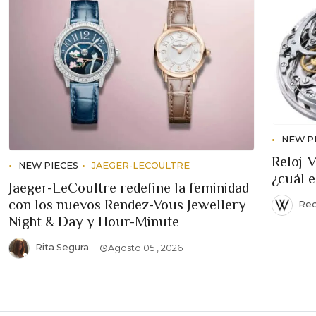
NEW P
Reloj 
NEW PIECES
JAEGER-LECOULTRE
¿cuál 
Jaeger-LeCoultre redefine la feminidad
con los nuevos Rendez-Vous Jewellery
Red
Night & Day y Hour-Minute
Rita Segura
Agosto 05 , 2026