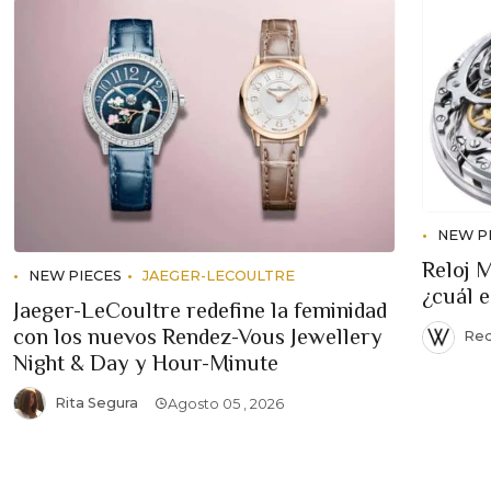
NEW P
Reloj 
NEW PIECES
JAEGER-LECOULTRE
¿cuál 
Jaeger-LeCoultre redefine la feminidad
con los nuevos Rendez-Vous Jewellery
Red
Night & Day y Hour-Minute
Rita Segura
Agosto 05 , 2026