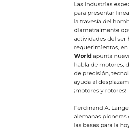
Las industrias espe
para presentar líne
la travesía del hom
diametralmente opu
actividades del se
requerimientos, en 
World
apunta nueva
habla de motores, d
de precisión, tecno
ayuda al desplazamie
¡motores y rotores!
Ferdinand A. Lange
alemanas pioneras e
las bases para la h