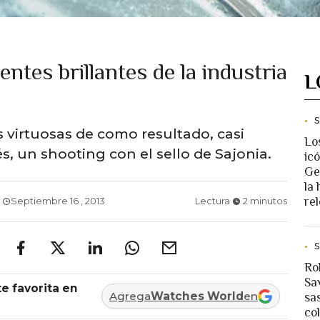
ntes brillantes de la industria
L
virtuosas de como resultado, casi
Lo
, un shooting con el sello de Sajonia.
ic
Ge
la 
rel
Septiembre 16 , 2013
Lectura
2 minutos
Ro
Sav
e favorita en
Agrega
Watches World
en
sa
co