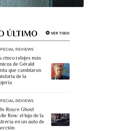
O ÚLTIMO
VER TODO
SPECIAL REVIEWS
s cinco relojes más
ónicos de Gérald
nta que cambiaron
historia de la
ojería
SPECIAL REVIEWS
lls-Royce Ghost
ile Row: el lujo de la
strería en un auto de
lección