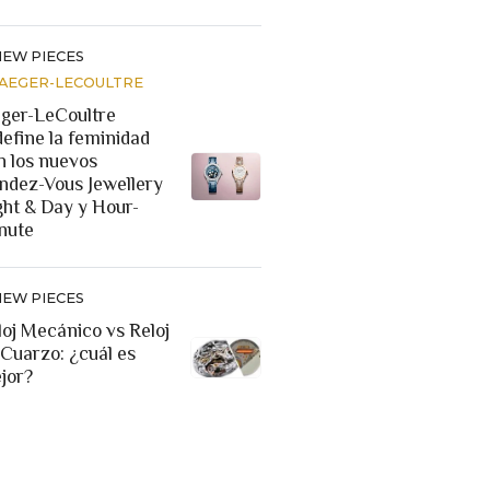
NEW PIECES
JAEGER-LECOULTRE
eger-LeCoultre
define la feminidad
n los nuevos
ndez-Vous Jewellery
ght & Day y Hour-
nute
NEW PIECES
loj Mecánico vs Reloj
 Cuarzo: ¿cuál es
jor?