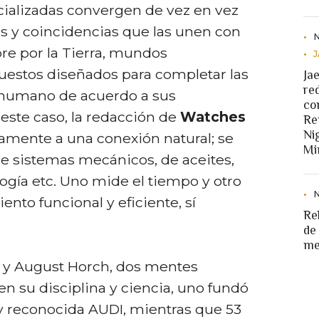
cializadas convergen de vez en vez
as y coincidencias que las unen con
bre por la Tierra, mundos
estos diseñados para completar las
Ja
re
r humano de acuerdo a sus
co
este caso, la redacción de
Watches
Re
Ni
mente a una conexión natural; se
Mi
e sistemas mecánicos, de aceites,
logía etc. Uno mide el tiempo y otro
nto funcional y eficiente, sí
Re
de
me
 y August Horch, dos mentes
n su disciplina y ciencia, uno fundó
oy reconocida AUDI, mientras que 53