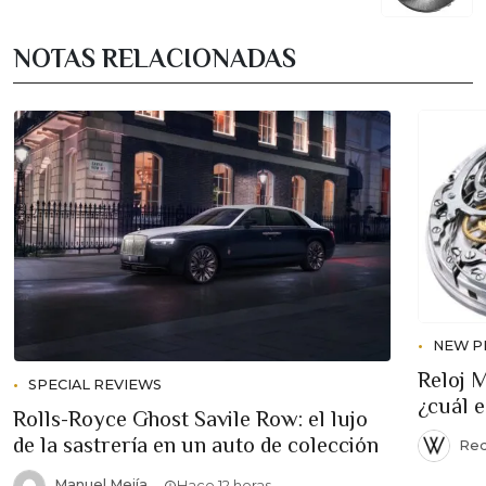
NOTAS RELACIONADAS
NEW P
Reloj 
SPECIAL REVIEWS
¿cuál 
Rolls-Royce Ghost Savile Row: el lujo
de la sastrería en un auto de colección
Red
Manuel Mejía
Hace 12 horas