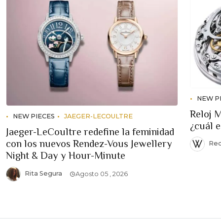
NEW P
Reloj 
NEW PIECES
JAEGER-LECOULTRE
¿cuál 
Jaeger-LeCoultre redefine la feminidad
con los nuevos Rendez-Vous Jewellery
Red
Night & Day y Hour-Minute
Rita Segura
Agosto 05 , 2026