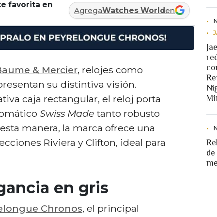
e favorita en
Agrega
Watches World
en
Ja
re
co
Baume & Mercier
, relojes como
Re
resentan su distintiva visión.
Ni
va caja rectangular, el reloj porta
Mi
tomático
Swiss Made
tanto robusto
esta manera, la marca ofrece una
ecciones Riviera y Clifton, ideal para
Re
de
.
me
gancia en gris
elongue Chronos
, el principal