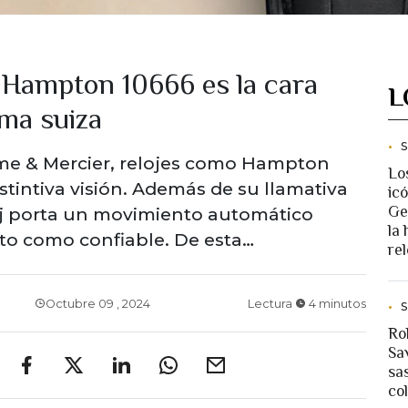
Hampton 10666 es la cara
L
rma suiza
ume & Mercier, relojes como Hampton
Lo
stintiva visión. Además de su llamativa
ic
Ge
loj porta un movimiento automático
la 
to como confiable. De esta…
rel
Octubre 09 , 2024
Lectura
4 minutos
Ro
Sav
sa
co