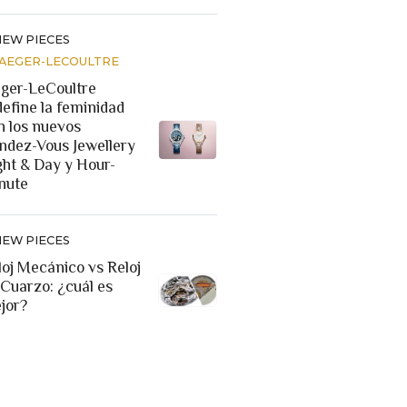
NEW PIECES
JAEGER-LECOULTRE
eger-LeCoultre
define la feminidad
n los nuevos
ndez-Vous Jewellery
ght & Day y Hour-
nute
NEW PIECES
loj Mecánico vs Reloj
 Cuarzo: ¿cuál es
jor?