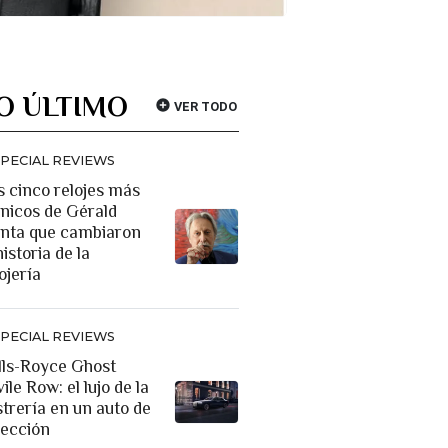
O ÚLTIMO
VER TODO
SPECIAL REVIEWS
s cinco relojes más
ónicos de Gérald
nta que cambiaron
historia de la
ojería
SPECIAL REVIEWS
lls-Royce Ghost
ile Row: el lujo de la
strería en un auto de
lección