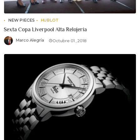
NEW PIECES
HUBLOT
Sexta Copa Liverpool Alta Relojería
Marco Alegría
Octubre 01 , 2018