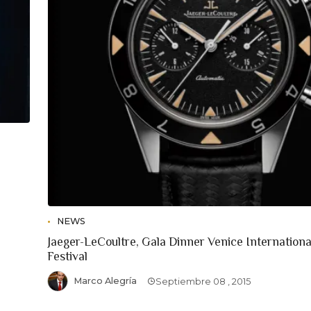
NEWS
Jaeger-LeCoultre, Gala Dinner Venice Internationa
Festival
Marco Alegría
Septiembre 08 , 2015