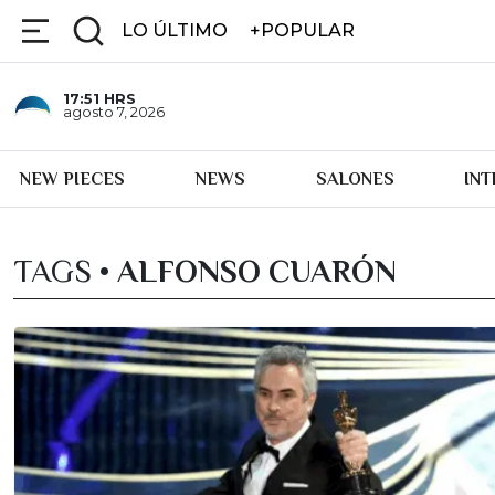
LO ÚLTIMO
+POPULAR
17:51
HRS
agosto 7, 2026
NEW PIECES
NEWS
SALONES
IN
TAGS •
ALFONSO CUARÓN