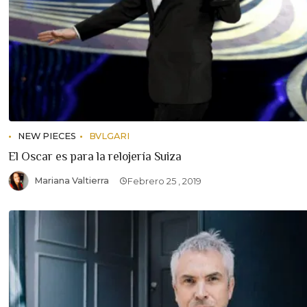
NEW PIECES
BVLGARI
El Oscar es para la relojería Suiza
Mariana Valtierra
Febrero 25 , 2019