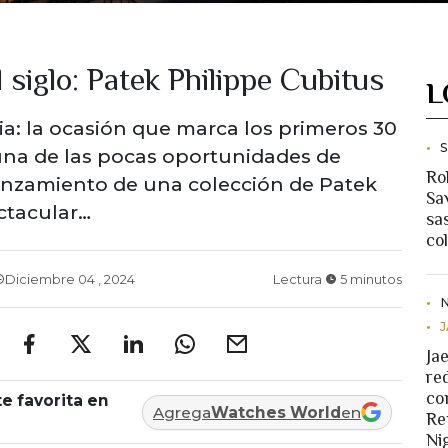
 siglo: Patek Philippe Cubitus
L
a: la ocasión que marca los primeros 30
 una de las pocas oportunidades de
Ro
lanzamiento de una colección de Patek
Sav
ctacular…
sa
co
Diciembre 04 , 2024
Lectura
5 minutos
Ja
re
co
e favorita en
Agrega
Watches World
en
Re
Ni