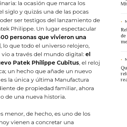
naria: la ocasión que marca los
Mi
l siglo y quizás una de las pocas
oder ser testigos del lanzamiento de
tek Philippe. Un lugar espectacular
Re
de
00 personas que vivieron una
me
l
, lo que todo el universo relojero,
o vio a través del mundo digital:
el
uevo Patek Philippe Cubitus
, el reloj
Qu
ca; un hecho que añade un nuevo
rel
 es la única y última Manufactura
re
iente de propiedad familiar, ahora
io de una nueva historia.
s menor, de hecho, es uno de los
hoy vienen a concretar una