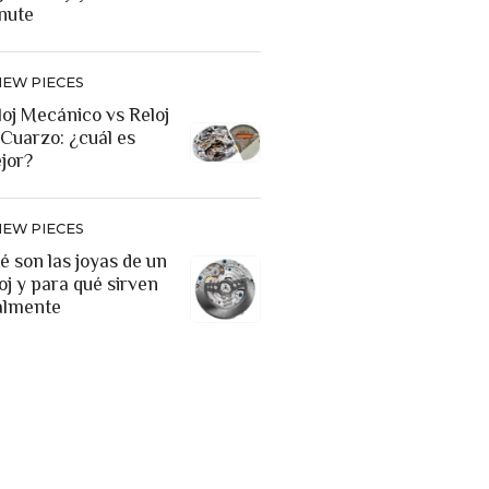
nute
NEW PIECES
loj Mecánico vs Reloj
 Cuarzo: ¿cuál es
jor?
NEW PIECES
é son las joyas de un
oj y para qué sirven
almente