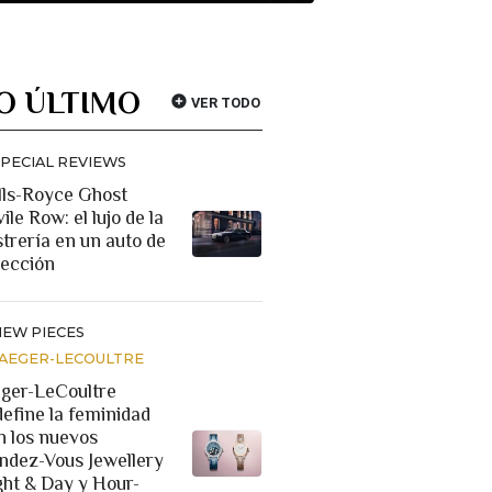
O ÚLTIMO
VER TODO
SPECIAL REVIEWS
lls-Royce Ghost
ile Row: el lujo de la
strería en un auto de
lección
NEW PIECES
JAEGER-LECOULTRE
eger-LeCoultre
define la feminidad
n los nuevos
ndez-Vous Jewellery
ght & Day y Hour-