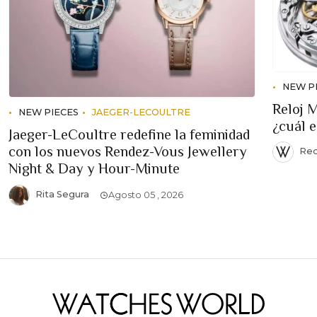
NEW P
Reloj 
NEW PIECES
JAEGER-LECOULTRE
¿cuál 
Jaeger-LeCoultre redefine la feminidad
con los nuevos Rendez-Vous Jewellery
Red
Night & Day y Hour-Minute
Rita Segura
Agosto 05 , 2026