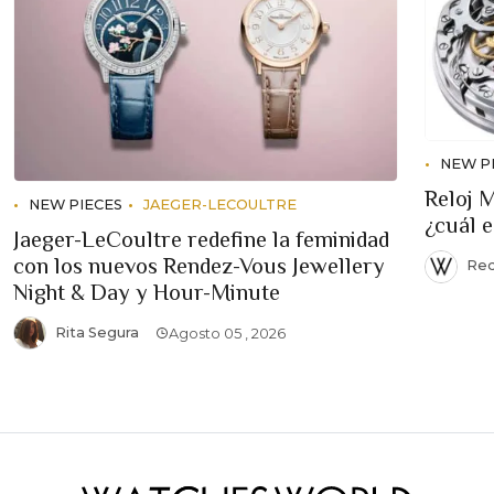
NEW P
Reloj 
NEW PIECES
JAEGER-LECOULTRE
¿cuál 
Jaeger-LeCoultre redefine la feminidad
con los nuevos Rendez-Vous Jewellery
Red
Night & Day y Hour-Minute
Rita Segura
Agosto 05 , 2026