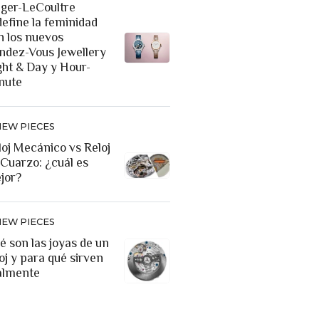
eger-LeCoultre
define la feminidad
n los nuevos
ndez-Vous Jewellery
ght & Day y Hour-
nute
NEW PIECES
loj Mecánico vs Reloj
 Cuarzo: ¿cuál es
jor?
NEW PIECES
é son las joyas de un
oj y para qué sirven
almente