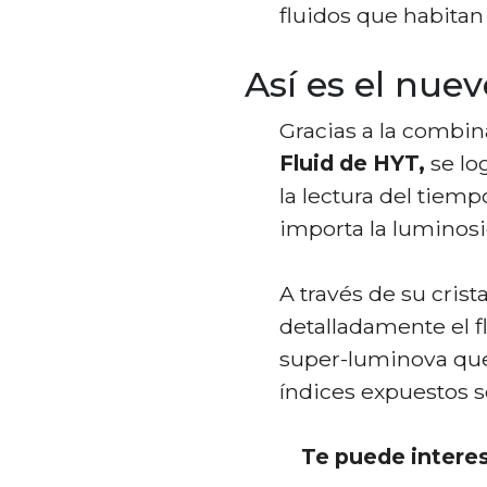
fluidos que habitan 
Así es el nue
Gracias a la combi
Fluid de HYT,
se lo
la lectura del tiemp
importa la luminos
A través de su cris
detalladamente el fl
super-luminova que
índices expuestos so
Te puede intere