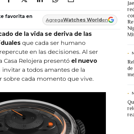
Ja
re
co
e favorita en
Agrega
Watches World
en
Re
Ni
cado de la vida se deriva de las
Mi
iduales
que cada ser humano
epercute en las decisiones. Al ser
la Casa Relojera presentó
el nuevo
Re
de
 invitar a todos amantes de la
me
nar sobre cada momento que vive.
Qu
rel
re