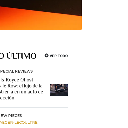
O ÚLTIMO
VER TODO
SPECIAL REVIEWS
lls-Royce Ghost
ile Row: el lujo de la
strería en un auto de
lección
NEW PIECES
JAEGER-LECOULTRE