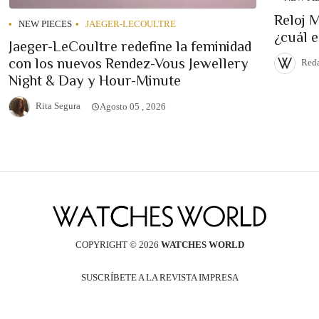
Reloj 
NEW PIECES
JAEGER-LECOULTRE
¿cuál 
Jaeger-LeCoultre redefine la feminidad
con los nuevos Rendez-Vous Jewellery
Reda
Night & Day y Hour-Minute
Rita Segura
Agosto 05 , 2026
COPYRIGHT © 2026
WATCHES WORLD
SUSCRÍBETE A LA REVISTA IMPRESA
AVISO DE PRIVACIDAD