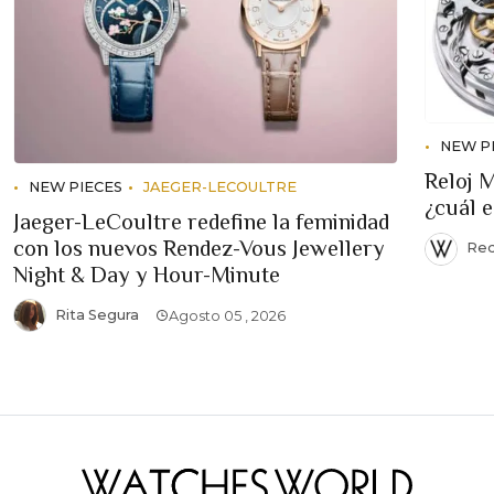
NEW P
Reloj 
NEW PIECES
JAEGER-LECOULTRE
¿cuál 
Jaeger-LeCoultre redefine la feminidad
con los nuevos Rendez-Vous Jewellery
Red
Night & Day y Hour-Minute
Rita Segura
Agosto 05 , 2026