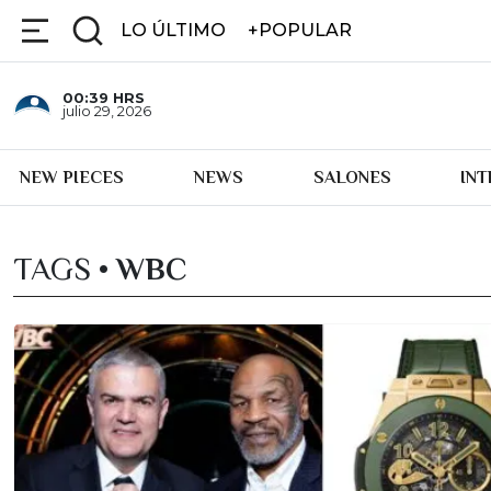
LO ÚLTIMO
+POPULAR
00:39
HRS
julio 29, 2026
NEW PIECES
NEWS
SALONES
IN
TAGS •
WBC