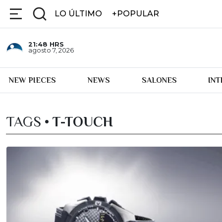
LO ÚLTIMO
+POPULAR
21:48
HRS
agosto 7, 2026
NEW PIECES
NEWS
SALONES
IN
TAGS •
T-TOUCH