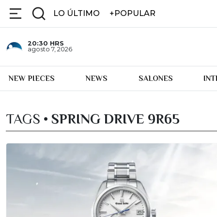
LO ÚLTIMO
+POPULAR
20:30
HRS
agosto 7, 2026
NEW PIECES
NEWS
SALONES
IN
TAGS •
SPRING DRIVE 9R65