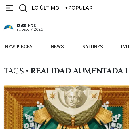
LO ÚLTIMO
+POPULAR
13:55
HRS
agosto 7, 2026
NEW PIECES
NEWS
SALONES
IN
TAGS •
REALIDAD AUMENTADA L