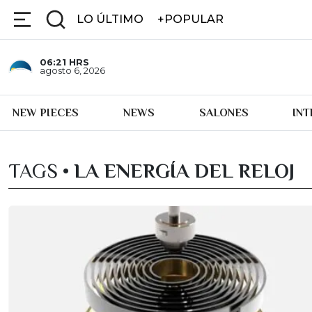
LO ÚLTIMO
+POPULAR
06:21
HRS
agosto 6, 2026
NEW PIECES
NEWS
SALONES
IN
TAGS •
LA ENERGÍA DEL RELOJ