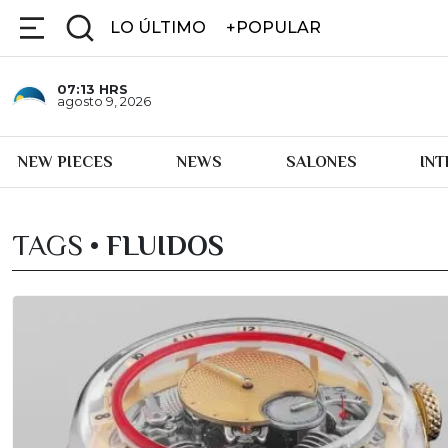
LO ÚLTIMO
+POPULAR
07:13
HRS
agosto 9, 2026
NEW PIECES
NEWS
SALONES
IN
TAGS •
FLUIDOS