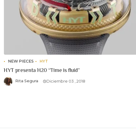
NEW PIECES
HYT
HYT presenta H20 “Time is fluid”
Rita Segura
Diciembre 03 , 2018