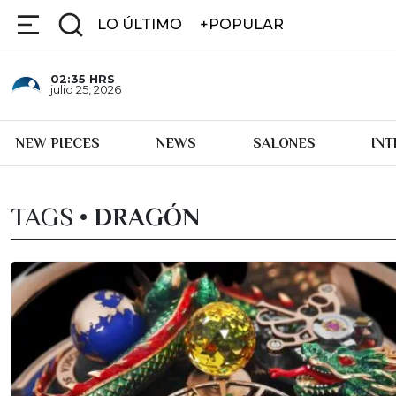
LO ÚLTIMO
+POPULAR
02:35
HRS
julio 25, 2026
NEW PIECES
NEWS
SALONES
IN
TAGS •
DRAGÓN