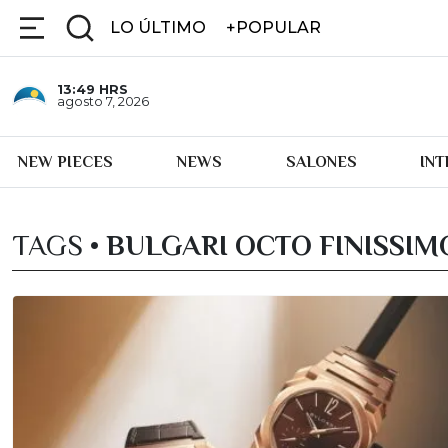
LO ÚLTIMO
+POPULAR
13:49
HRS
agosto 7, 2026
NEW PIECES
NEWS
SALONES
IN
TAGS •
BULGARI OCTO FINISSI