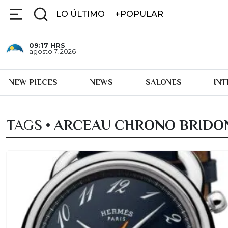
LO ÚLTIMO
+POPULAR
09:17
HRS
agosto 7, 2026
NEW PIECES
NEWS
SALONES
IN
TAGS •
ARCEAU CHRONO BRIDO