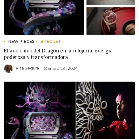
NEW PIECES
BREGUET
El año chino del Dragón en la relojería: energía
poderosa y transformadora
Rita Segura
Enero 29 , 2024