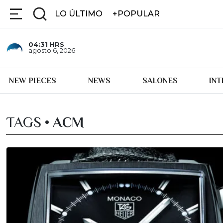
LO ÚLTIMO
+POPULAR
04:31
HRS
agosto 6, 2026
NEW PIECES
NEWS
SALONES
IN
TAGS •
ACM