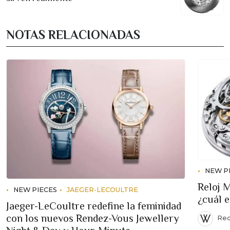
NOTAS RELACIONADAS
NEW P
Reloj 
NEW PIECES
JAEGER-LECOULTRE
¿cuál 
Jaeger-LeCoultre redefine la feminidad
con los nuevos Rendez-Vous Jewellery
Red