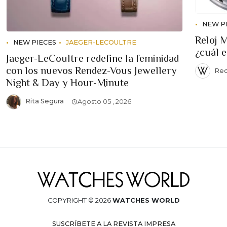
NEW P
Reloj 
NEW PIECES
JAEGER-LECOULTRE
¿cuál 
Jaeger-LeCoultre redefine la feminidad
con los nuevos Rendez-Vous Jewellery
Red
Night & Day y Hour-Minute
Rita Segura
Agosto 05 , 2026
COPYRIGHT © 2026
WATCHES WORLD
SUSCRÍBETE A LA REVISTA IMPRESA