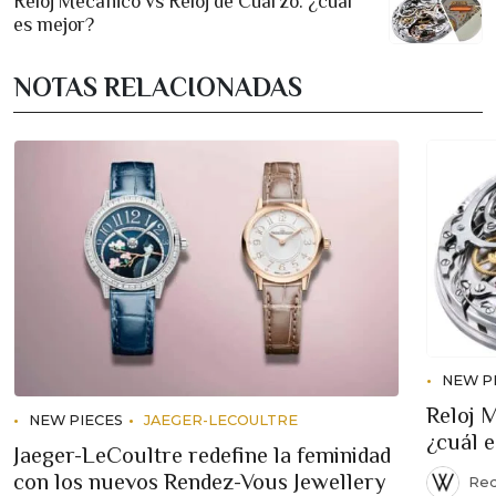
Reloj Mecánico vs Reloj de Cuarzo: ¿cuál
es mejor?
NOTAS RELACIONADAS
NEW P
Reloj 
NEW PIECES
JAEGER-LECOULTRE
¿cuál 
Jaeger-LeCoultre redefine la feminidad
con los nuevos Rendez-Vous Jewellery
Red